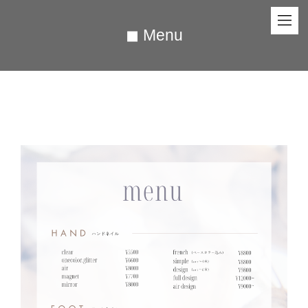
◼︎ Menu