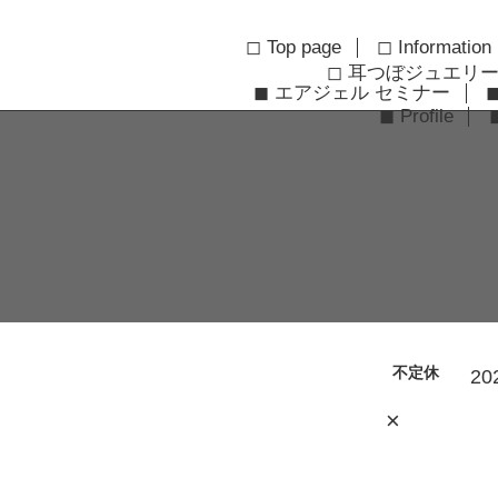
◻︎ Top page
◻︎ Information
◻︎ 耳つぼジュエリ
◼︎ エアジェル セミナー
◼︎ Profile
不定休
20
×