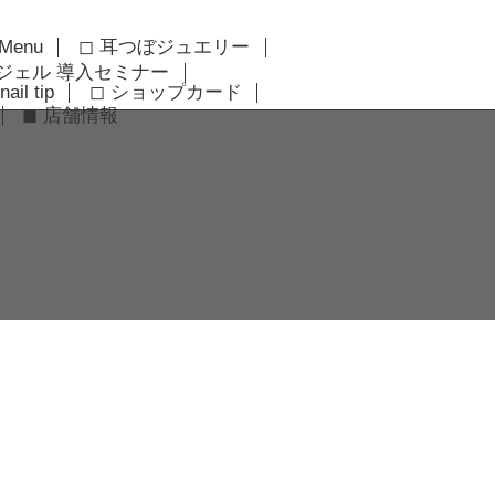
 Menu
◻︎ 耳つぼジュエリー
アジェル 導入セミナー
nail tip
◻︎ ショップカード
◼︎ 店舗情報