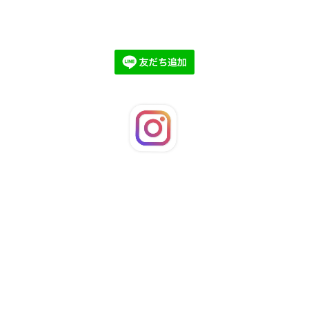
©2026
LaFleuRi
. All Rights Reserved.