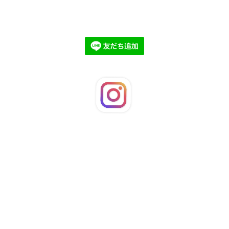
©2026
LaFleuRi
. All Rights Reserved.