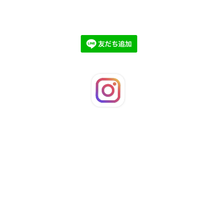
©2026
LaFleuRi
. All Rights Reserved.