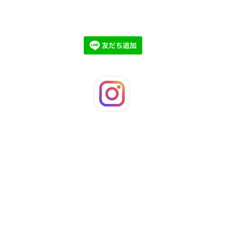
©2026
LaFleuRi
. All Rights Reserved.