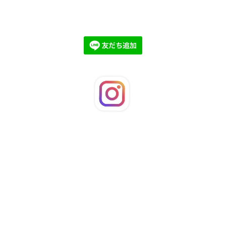
©2026
LaFleuRi
. All Rights Reserved.