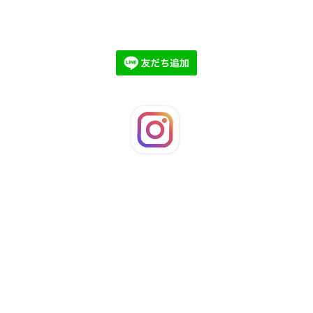
©2026
LaFleuRi
. All Rights Reserved.