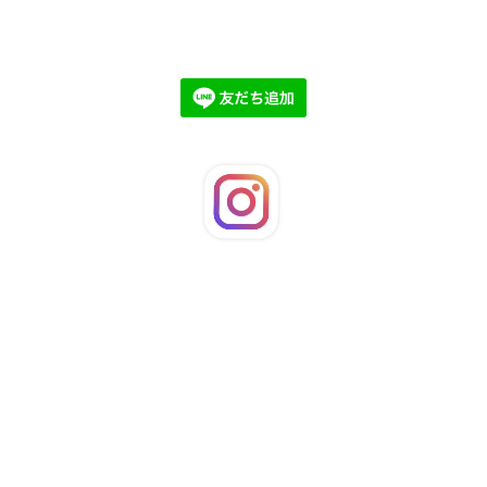
©2026
LaFleuRi
. All Rights Reserved.