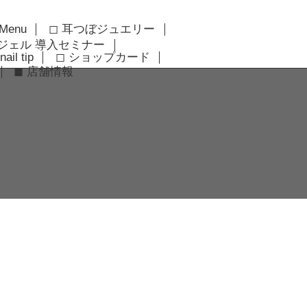
 Menu
◻︎ 耳つぼジュエリー
アジェル 導入セミナー
nail tip
◻︎ ショップカード
◼︎ 店舗情報