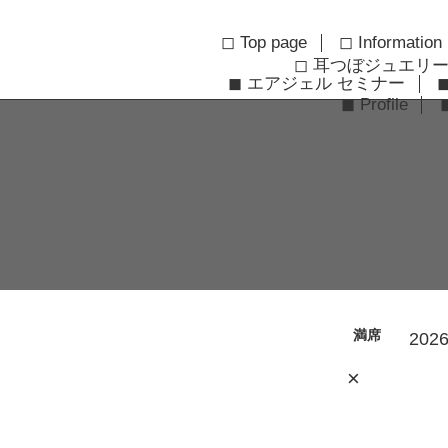
◻︎ Top page
◻︎ Information
◻︎ 耳つぼジュエリ
◼︎ エアジェル セミナー
◼︎ Profile
満席
2026
×