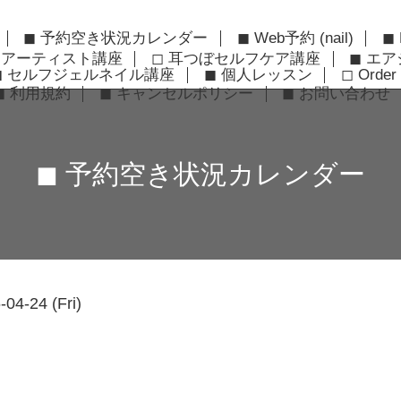
◼︎ 予約空き状況カレンダー
◼︎ Web予約 (nail)
◼︎
ーアーティスト講座
◻︎ 耳つぼセルフケア講座
◼︎ エ
◼︎ セルフジェルネイル講座
◼︎ 個人レッスン
◻︎ Order 
◼︎ 利用規約
◼︎ キャンセルポリシー
◼︎ お問い合わせ
◼︎ 予約空き状況カレンダー
-04-24 (Fri)