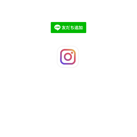
©2026
LaFleuRi
. All Rights Reserved.