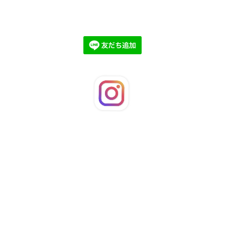
©2026
LaFleuRi
. All Rights Reserved.