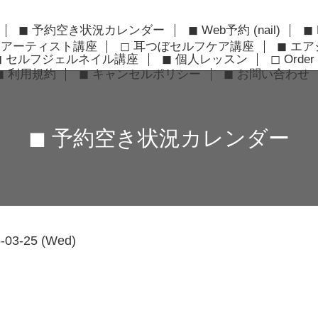
◼︎ 予約空き状況カレンダー
◼︎ Web予約 (nail)
◼︎
ーアーティスト講座
◻︎ 耳つぼセルフケア講座
◼︎ エ
◼︎ セルフジェルネイル講座
◼︎ 個人レッスン
◻︎ Order 
◼︎ 利用規約
◼︎ キャンセルポリシー
◼︎ お問い合わせ
◼︎ 予約空き状況カレンダー
-03-25 (Wed)