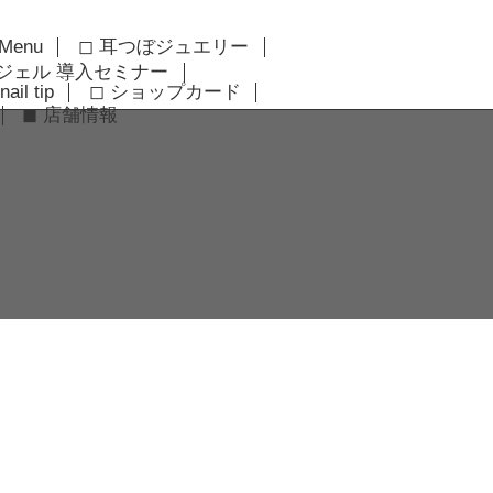
 Menu
◻︎ 耳つぼジュエリー
アジェル 導入セミナー
nail tip
◻︎ ショップカード
◼︎ 店舗情報