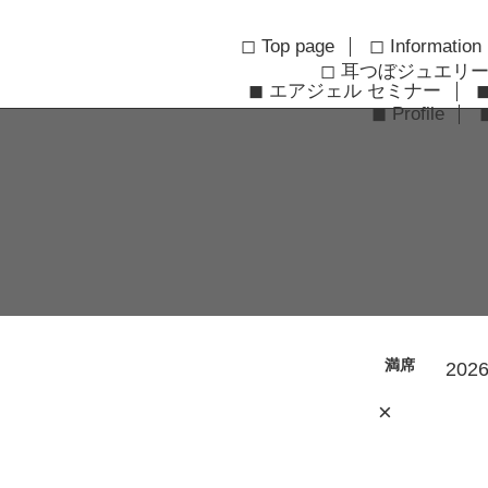
◻︎ Top page
◻︎ Information
◻︎ 耳つぼジュエリ
◼︎ エアジェル セミナー
◼︎ Profile
満席
2026
×