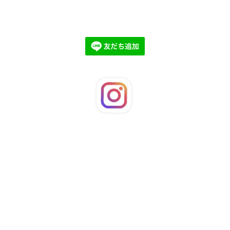
©2026
LaFleuRi
. All Rights Reserved.