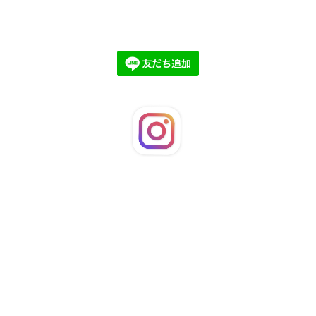
©2026
LaFleuRi
. All Rights Reserved.