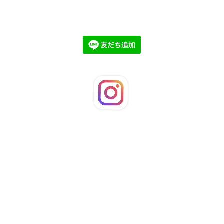
©2026
LaFleuRi
. All Rights Reserved.