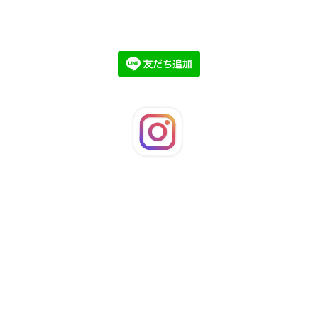
©2026
LaFleuRi
. All Rights Reserved.