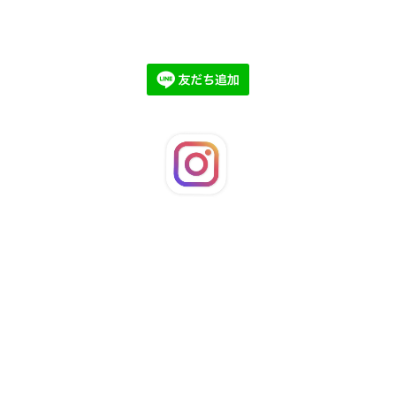
©2026
LaFleuRi
. All Rights Reserved.