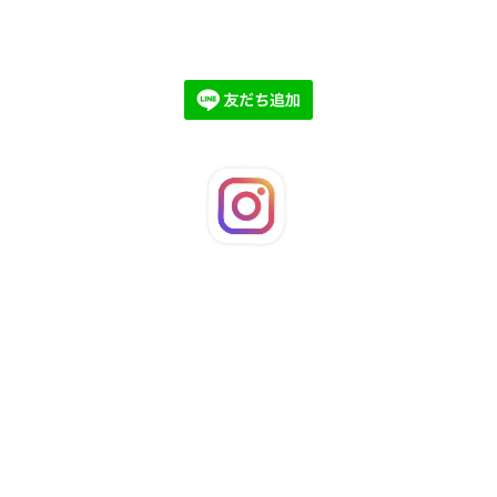
©2026
LaFleuRi
. All Rights Reserved.