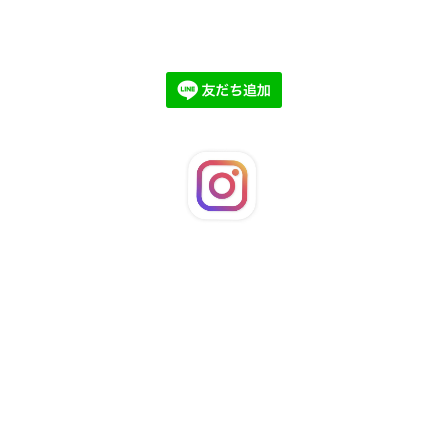
©2026
LaFleuRi
. All Rights Reserved.