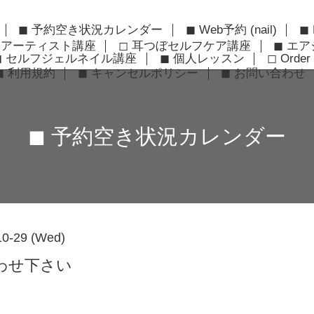
◼︎ 予約空き状況カレンダー
◼︎ Web予約 (nail)
◼︎
ーアーティスト講座
◻︎ 耳つぼセルフケア講座
◼︎ エ
◼︎ セルフジェルネイル講座
◼︎ 個人レッスン
◻︎ Order 
◼︎ 利用規約
◼︎ キャンセルポリシー
◼︎ お問い合わせ
◼︎ 予約空き状況カレンダー
10-29 (Wed)
わせ下さい