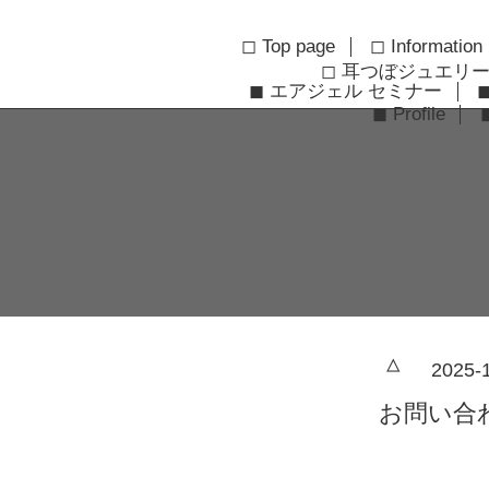
◻︎ Top page
◻︎ Information
◻︎ 耳つぼジュエリ
◼︎ エアジェル セミナー
◼︎ Profile
△
2025-
お問い合