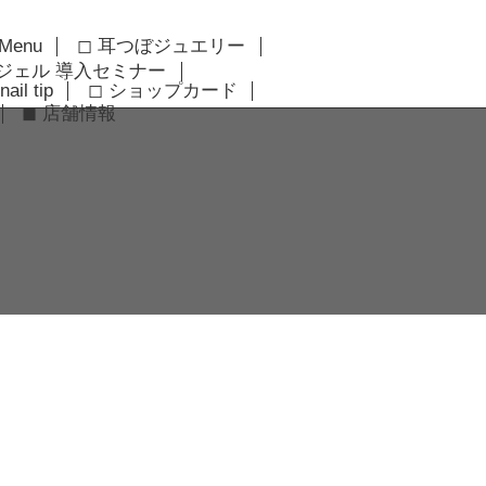
 Menu
◻︎ 耳つぼジュエリー
アジェル 導入セミナー
nail tip
◻︎ ショップカード
◼︎ 店舗情報