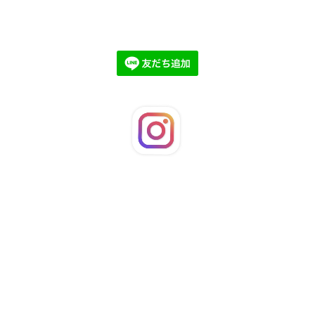
©2026
LaFleuRi
. All Rights Reserved.