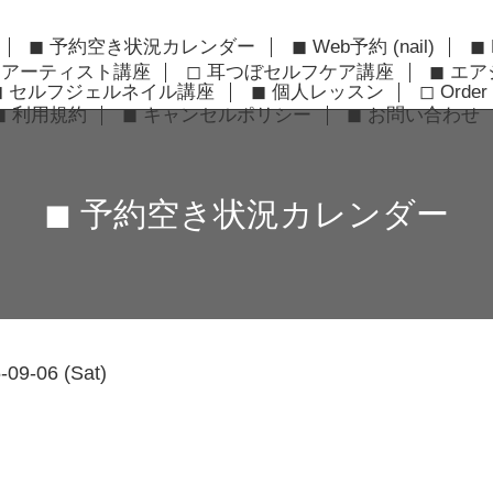
◼︎ 予約空き状況カレンダー
◼︎ Web予約 (nail)
◼︎
ーアーティスト講座
◻︎ 耳つぼセルフケア講座
◼︎ エ
◼︎ セルフジェルネイル講座
◼︎ 個人レッスン
◻︎ Order 
◼︎ 利用規約
◼︎ キャンセルポリシー
◼︎ お問い合わせ
◼︎ 予約空き状況カレンダー
-09-06 (Sat)