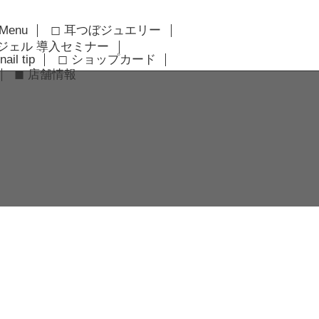
 Menu
◻︎ 耳つぼジュエリー
アジェル 導入セミナー
nail tip
◻︎ ショップカード
◼︎ 店舗情報