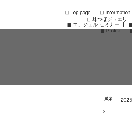
◻︎ Top page
◻︎ Information
◻︎ 耳つぼジュエリ
◼︎ エアジェル セミナー
◼︎ Profile
満席
2025
×