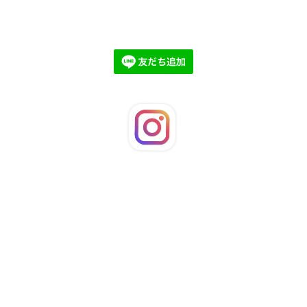
©2026
LaFleuRi
. All Rights Reserved.