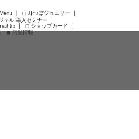
 Menu
◻︎ 耳つぼジュエリー
アジェル 導入セミナー
nail tip
◻︎ ショップカード
◼︎ 店舗情報