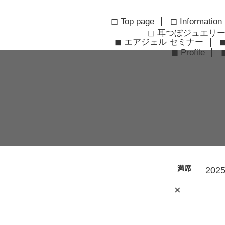
◻︎ Top page
◻︎ Information
◻︎ 耳つぼジュエリ
◼︎ エアジェル セミナー
◼︎ Profile
満席
2025
×