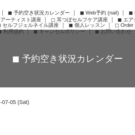
◼︎ 予約空き状況カレンダー
◼︎ Web予約 (nail)
◼︎
ーアーティスト講座
◻︎ 耳つぼセルフケア講座
◼︎ エ
◼︎ セルフジェルネイル講座
◼︎ 個人レッスン
◻︎ Order 
◼︎ 利用規約
◼︎ キャンセルポリシー
◼︎ お問い合わせ
◼︎ 予約空き状況カレンダー
-07-05 (Sat)