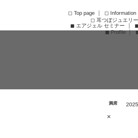
◻︎ Top page
◻︎ Information
◻︎ 耳つぼジュエリ
◼︎ エアジェル セミナー
◼︎ Profile
満席
2025
×