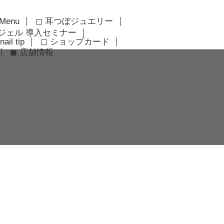
 Menu
◻︎ 耳つぼジュエリー
アジェル 導入セミナー
nail tip
◻︎ ショップカード
◼︎ 店舗情報