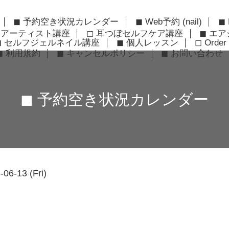
◼︎ 予約空き状況カレンダー
◼︎ Web予約 (nail)
◼︎
ーアーティスト講座
◻︎ 耳つぼセルフケア講座
◼︎ エ
◼︎ セルフジェルネイル講座
◼︎ 個人レッスン
◻︎ Order 
◼︎ 利用規約
◼︎ キャンセルポリシー
◼︎ お問い合わせ
◼︎ 予約空き状況カレンダー
-06-13 (Fri)