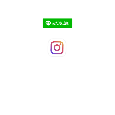
©2026
LaFleuRi
. All Rights Reserved.