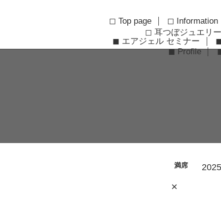
◻︎ Top page
◻︎ Information
◻︎ 耳つぼジュエリ
◼︎ エアジェル セミナー
◼︎ Profile
満席
2025
×