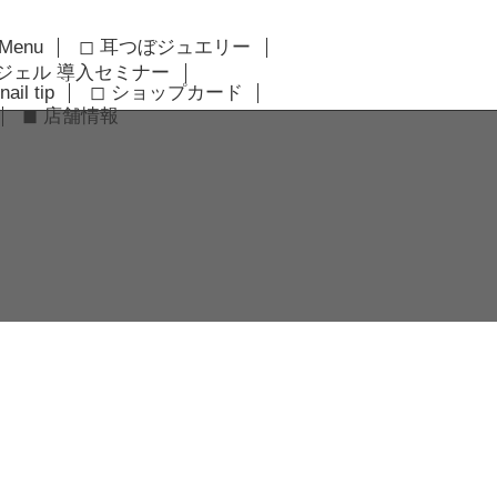
 Menu
◻︎ 耳つぼジュエリー
アジェル 導入セミナー
nail tip
◻︎ ショップカード
◼︎ 店舗情報