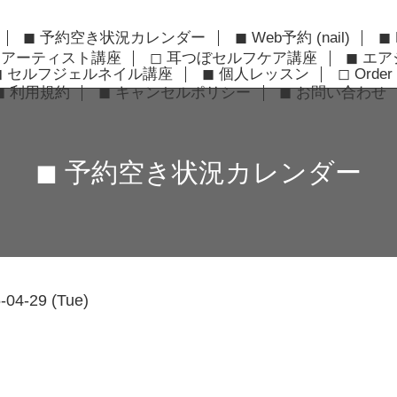
◼︎ 予約空き状況カレンダー
◼︎ Web予約 (nail)
◼︎
ーアーティスト講座
◻︎ 耳つぼセルフケア講座
◼︎ エ
◼︎ セルフジェルネイル講座
◼︎ 個人レッスン
◻︎ Order 
◼︎ 利用規約
◼︎ キャンセルポリシー
◼︎ お問い合わせ
◼︎ 予約空き状況カレンダー
-04-29 (Tue)