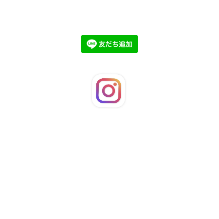
©2026
LaFleuRi
. All Rights Reserved.