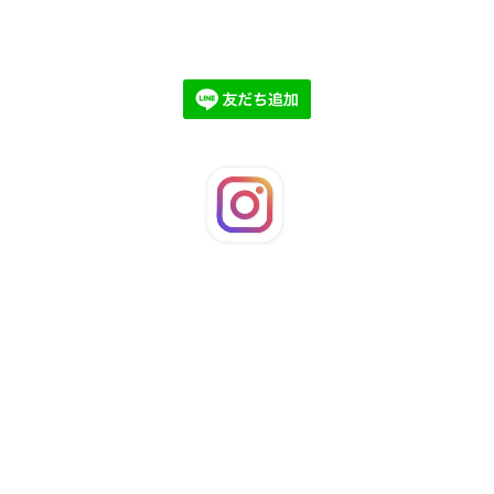
©2026
LaFleuRi
. All Rights Reserved.