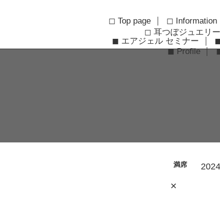
◻︎ Top page
◻︎ Information
◻︎ 耳つぼジュエリ
◼︎ エアジェル セミナー
◼︎ Profile
満席
2024
×