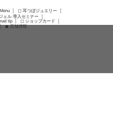
 Menu
◻︎ 耳つぼジュエリー
アジェル 導入セミナー
nail tip
◻︎ ショップカード
◼︎ 店舗情報