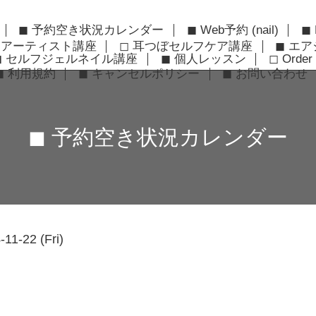
◼︎ 予約空き状況カレンダー
◼︎ Web予約 (nail)
◼︎
ーアーティスト講座
◻︎ 耳つぼセルフケア講座
◼︎ エ
◼︎ セルフジェルネイル講座
◼︎ 個人レッスン
◻︎ Order 
◼︎ 利用規約
◼︎ キャンセルポリシー
◼︎ お問い合わせ
◼︎ 予約空き状況カレンダー
-11-22 (Fri)