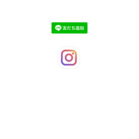
©2026
LaFleuRi
. All Rights Reserved.