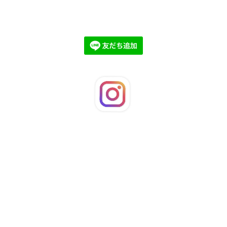
©2026
LaFleuRi
. All Rights Reserved.