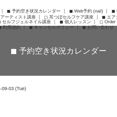
◼︎ 予約空き状況カレンダー
◼︎ Web予約 (nail)
◼︎
ーアーティスト講座
◻︎ 耳つぼセルフケア講座
◼︎ エ
◼︎ セルフジェルネイル講座
◼︎ 個人レッスン
◻︎ Order 
◼︎ 利用規約
◼︎ キャンセルポリシー
◼︎ お問い合わせ
◼︎ 予約空き状況カレンダー
-09-03 (Tue)