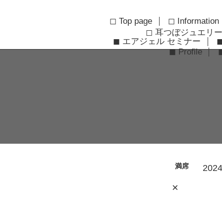
◻︎ Top page
◻︎ Information
◻︎ 耳つぼジュエリ
◼︎ エアジェル セミナー
◼︎ Profile
満席
2024
×