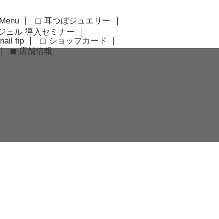
 Menu
◻︎ 耳つぼジュエリー
アジェル 導入セミナー
nail tip
◻︎ ショップカード
◼︎ 店舗情報