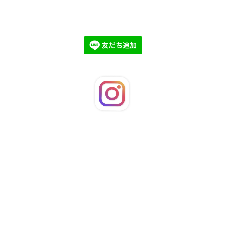
©2026
LaFleuRi
. All Rights Reserved.