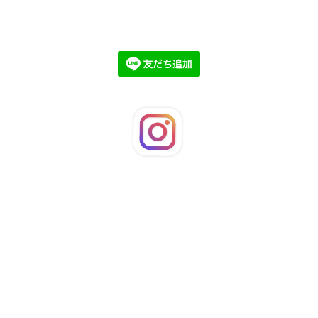
©2026
LaFleuRi
. All Rights Reserved.