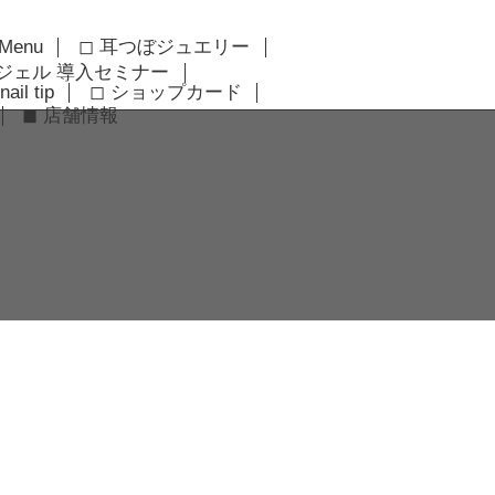
 Menu
◻︎ 耳つぼジュエリー
アジェル 導入セミナー
nail tip
◻︎ ショップカード
◼︎ 店舗情報