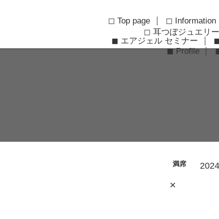
◻︎ Top page
◻︎ Information
◻︎ 耳つぼジュエリ
◼︎ エアジェル セミナー
◼︎ Profile
満席
2024
×