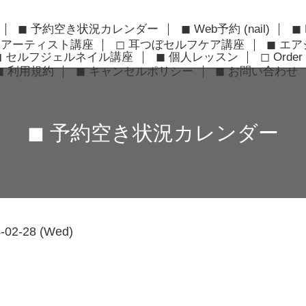
◼︎ 予約空き状況カレンダー
◼︎ Web予約 (nail)
◼︎
ーアーティスト講座
◻︎ 耳つぼセルフケア講座
◼︎ エ
◼︎ セルフジェルネイル講座
◼︎ 個人レッスン
◻︎ Order 
◼︎ 利用規約
◼︎ キャンセルポリシー
◼︎ お問い合わせ
◼︎ 予約空き状況カレンダー
-02-28 (Wed)